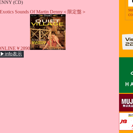
ENNY (CD)
su
The Exotics Sounds Of Martin Denny＜限定盤＞
c
Vi
2
 ONLINE￥2890