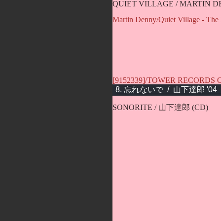
QUIET VILLAGE / MARTIN D
Martin Denny/Quiet Village - 
[9152339]/TOWER RECORDS
SONORITE / 山下達郎 (CD)