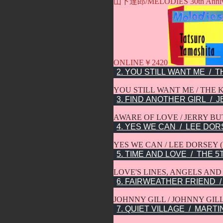
山下達郎/MELODIES 30th Annive
ONLINE￥2420
YOU STILL WANT ME / THE K
AWARE OF LOVE / JERRY BUT
YES WE CAN / LEE DORSEY (
LOVE'S LINES, ANGELS AND
JOHNNY GILL / JOHNNY GILL