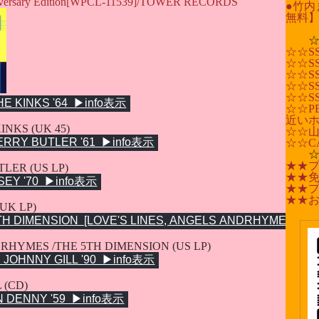
rsary Edition[WPCL-11539]/TOWER RECORDS
●竹内
無料
☆☆S
☆☆SSB
☆☆SSB-
☆☆S
☆☆SSB
☆☆PE
近い
INKS (UK 45)
☆☆
☆☆C
★★
LER (US LP)
★★
★★
★★
UK LP)
 RHYMES /THE 5TH DIMENSION (US LP)
 (CD)