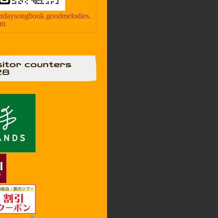
ndaysongbook.goodmelodies.
om
sitor counters
28