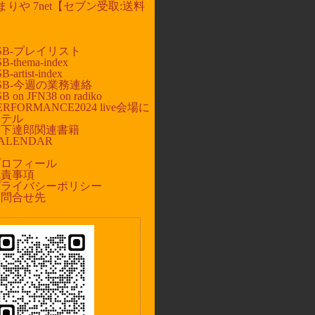
まりや 7net【セブン受取:送料
】
☆
SB-プレイリスト
-thema-index
artist-index
SB-今週の業務連絡
 on JFN38 on radiko
RFORMANCE2024 live会場に
ホテル
山下達郎
関連書籍
ALENDAR
☆
プロフィール
免責事項
プライバシーポリシー
お問合せ先