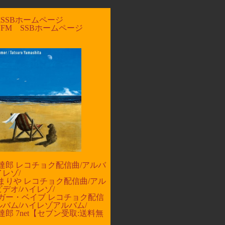
SSBホームページ
FM SSBホームページ
達郎 レコチョク配信曲/
アルバ
イレゾ/
まりや レコチョク配信曲/
アル
ビデオ/
ハイレゾ/
ガー・ベイブ レコチョク配信
ルバム/
ハイレゾアルバム/
達郎 7net【セブン受取:送料無