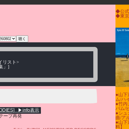
◆公式
◆東京
プレイリスト>
集」]
●山下
ム/
ハ
●竹内
バム/
●シュ
トテープ再発
曲/
ア
●山下
料】