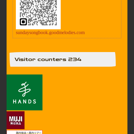
sundaysongbook.goodmelodies.com
Visitor counters 234