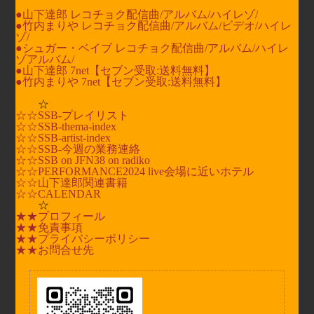
●山下達郎 レコチョク配信曲/
アルバム/
ハイレゾ/
●竹内まりや レコチョク配信曲/
アルバム/
ビデオ/
ハイレ
ゾ/
●シュガー・ベイブ レコチョク配信曲/
アルバム/
ハイレ
ゾアルバム/
●山下達郎 7net【セブン受取:送料無料】
●竹内まりや 7net【セブン受取:送料無料】
☆
☆☆SSB-プレイリスト
☆☆SSB-thema-index
☆☆SSB-artist-index
☆☆SSB-今週の業務連絡
☆☆SSB on JFN38 on radiko
☆☆PERFORMANCE2024 live会場に近いホテル
☆☆
山下達郎
関連書籍
☆☆CALENDAR
☆
★★プロフィール
★★免責事項
★★プライバシーポリシー
★★お問合せ先