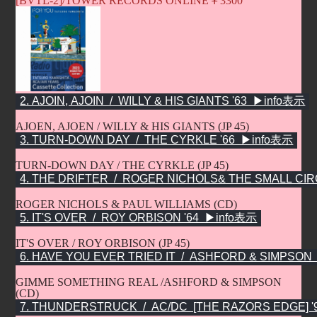
[BVTL-2]/TOWER RECORDS ONLINE￥3300
AJOEN, AJOEN / WILLY & HIS GIANTS (JP 45)
TURN-DOWN DAY / THE CYRKLE (JP 45)
ROGER NICHOLS & PAUL WILLIAMS (CD)
IT'S OVER / ROY ORBISON (JP 45)
GIMME SOMETHING REAL /ASHFORD & SIMPSON
(CD)