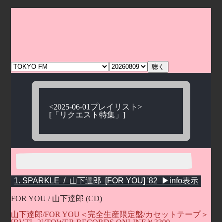
<2025-06-01プレイリスト>
[「リクエスト特集」]
FOR YOU / 山下達郎 (CD)
山下達郎/FOR YOU＜完全生産限定盤/カセットテープ＞