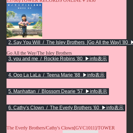
13706]/TOWER RECORDS ONLINE￥1430
Go All the Way/The Isley Brothers
The Everly Brothers/Cathy's Clown[GVC1011]/TOWER